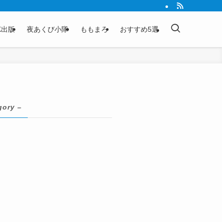
K出版
夜あくび小隊
ももまろ
おすすめ5選
gory –