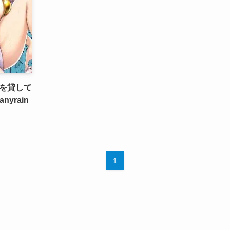
を貸して
yrain
1