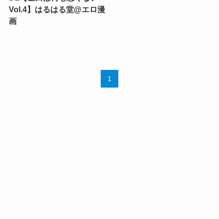
Vol.4】はるはる堂@エロ漫
画
1