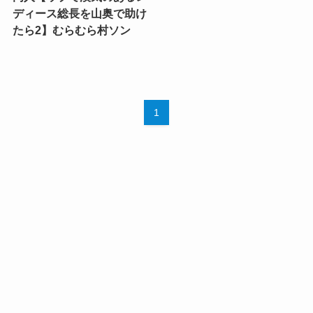
ディース総長を山奥で助け
たら2】むらむら村ソン
1