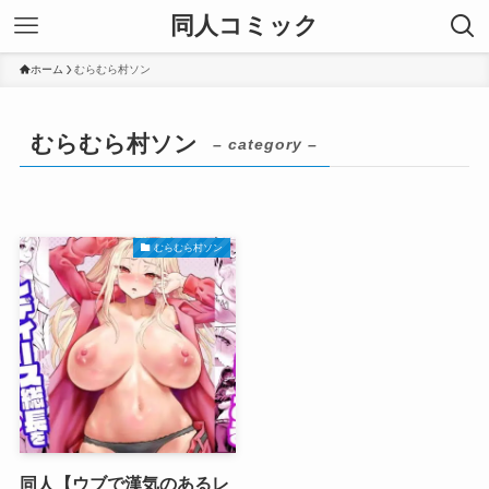
同人コミック
ホーム
むらむら村ソン
むらむら村ソン
– category –
むらむら村ソン
同人【ウブで漢気のあるレ