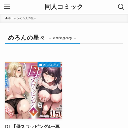
同人コミック
ホーム
めろんの星々
めろんの星々
– category –
めろんの星々
DL【母スワッピング4〜再