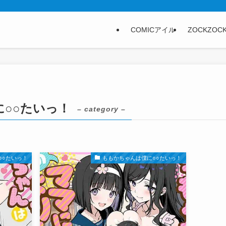
COMICアイル
ZOCKZOC
○○たいっ！
– category –
○○たいっ！
ももかちゃんは僕に○○たいっ！