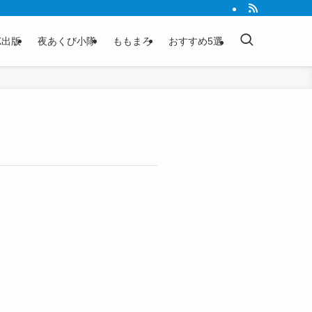
K出版
夜あくび小隊
ももまろ
おすすめ5選