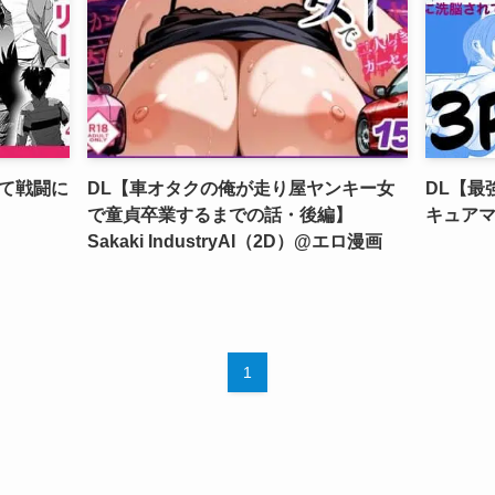
て戦闘に
DL【車オタクの俺が走り屋ヤンキー女
DL【最
で童貞卒業するまでの話・後編】
キュア
Sakaki IndustryAI（2D）@エロ漫画
1