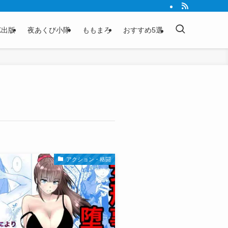
K出版
夜あくび小隊
ももまろ
おすすめ5選
アクション・格闘