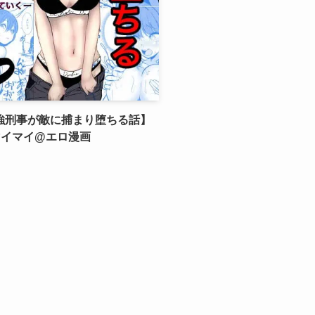
強刑事が敵に捕まり堕ちる話】
マイマイ@エロ漫画