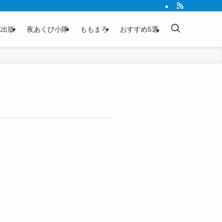
K出版
夜あくび小隊
ももまろ
おすすめ5選