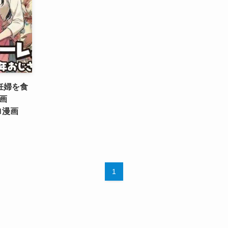
妊婦を食
画
ロ漫画
1