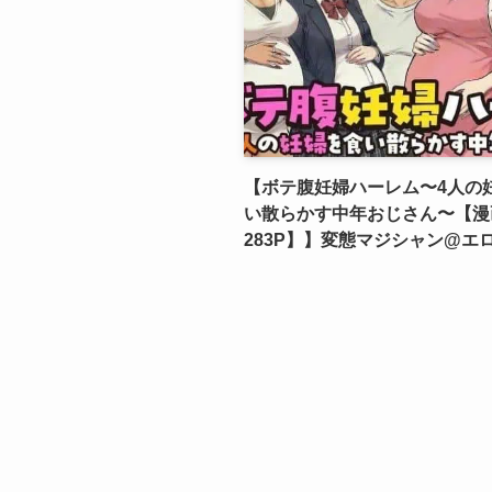
【ボテ腹妊婦ハーレム〜4人の
い散らかす中年おじさん〜【漫
283P】】変態マジシャン@エ