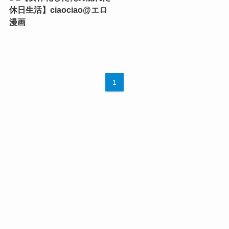
休日生活】ciaociao@エロ
漫画
1