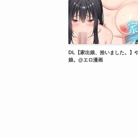
DL【家出娘、拾いました。】
娘。@エロ漫画