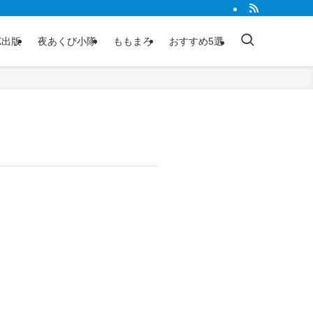
K出版
夜あくび小隊
ももまろ
おすすめ5選