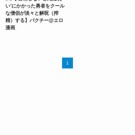
い’にかかった勇者をクール
な僧侶が淡々と解呪（搾
精）する】パクチー@エロ
漫画
1