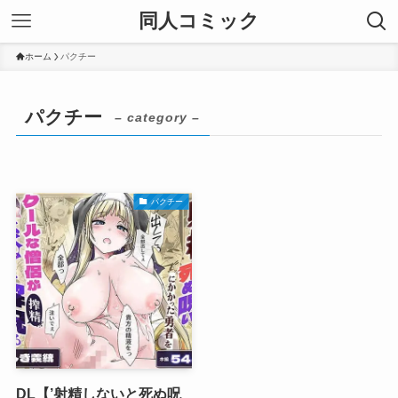
同人コミック
ホーム
パクチー
パクチー
– category –
パクチー
DL【’射精しないと死ぬ呪