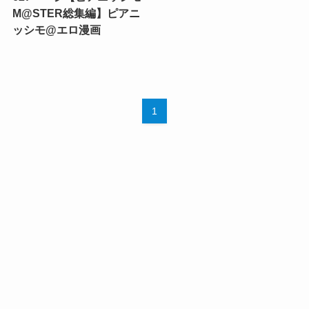
M@STER総集編】ピアニ
ッシモ@エロ漫画
1