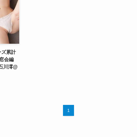
ーズ累計
同窓会編
 石川澪@
1