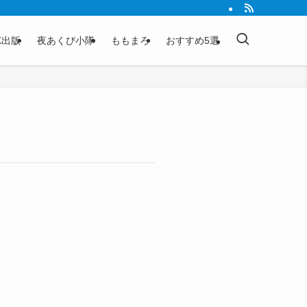
K出版
夜あくび小隊
ももまろ
おすすめ5選