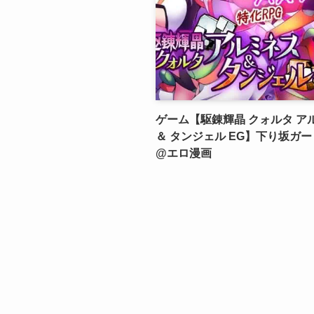
ゲーム【駆錬輝晶 クォルタ ア
＆ タンジェル EG】下り坂ガ
@エロ漫画