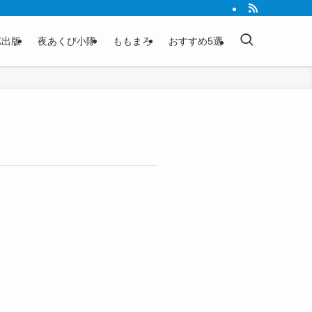
K出版
夜あくび小隊
ももまろ
おすすめ5選