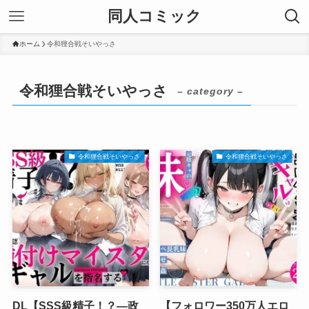
同人コミック
ホーム
令和狸合戦そいやっさ
令和狸合戦そいやっさ
– category –
令和狸合戦そいやっさ
令和狸合戦そいやっさ
DL【SSS級精子！？―政
【フォロワー350万人エロ