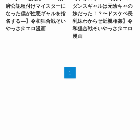
府公認種付けマイスターに
ダンスギャルは元陰キャの
なった僕が性悪ギャルを指
妹だった！？〜ドスケベ長
名する―】令和狸合戦そい
乳妹わからせ近親相姦】令
やっさ@エロ漫画
和狸合戦そいやっさ@エロ
漫画
1