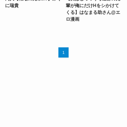
に瑞貴
輩が俺にだけHをシかけて
くる】はなまる助さん@エ
ロ漫画
1