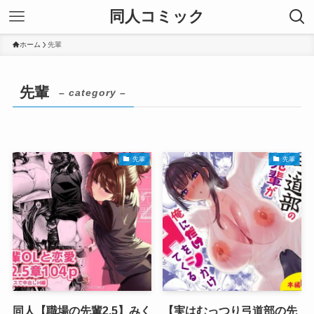
同人コミック
ホーム
先輩
先輩
– category –
先輩
先輩
同人【職場の先輩2.5】みく
【実はむっつり弓道部の先