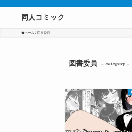
同人コミック
ホーム
図書委員
図書委員
– category –