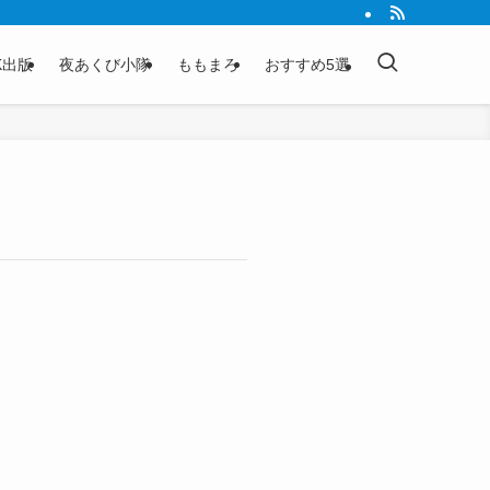
K出版
夜あくび小隊
ももまろ
おすすめ5選