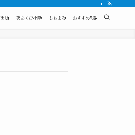
K出版
夜あくび小隊
ももまろ
おすすめ5選