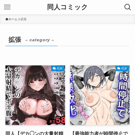
同人コミック
ホーム
拡張
拡張
– category –
拡張
拡張
同人【デカ◯ンの大量射精
【最強能力者が時間停止で