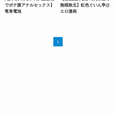
でボテ腹アナルセックス】
無様敗北】虹色ぐいん亭@
竜巻電池
エロ漫画
1