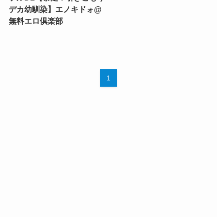
デカ幼馴染】エノキドォ@
無料エロ倶楽部
1