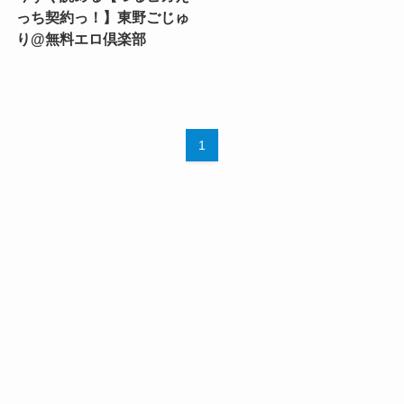
っち契約っ！】東野ごじゅ
り@無料エロ倶楽部
1