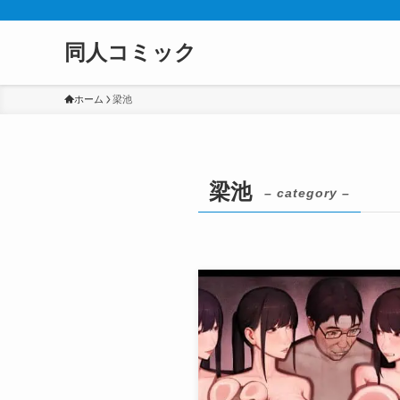
同人コミック
ホーム
梁池
梁池
– category –