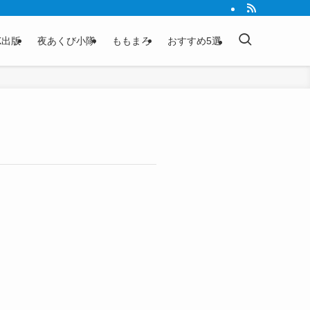
K出版
夜あくび小隊
ももまろ
おすすめ5選