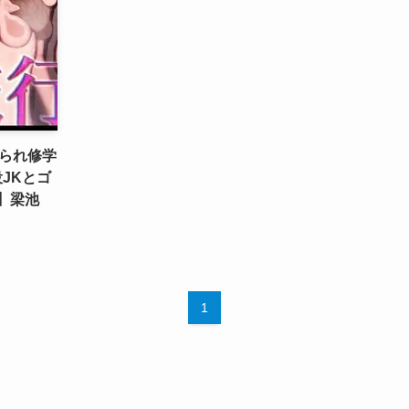
られ修学
JKとゴ
】梁池
1