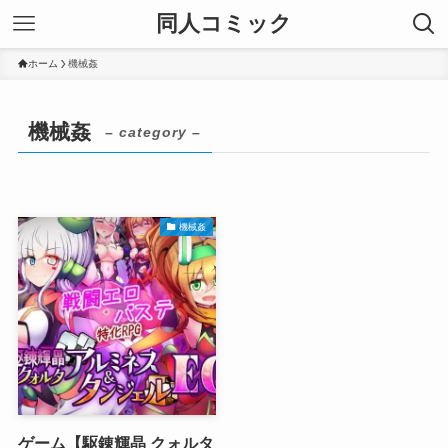
同人コミック
ホーム
機械姦
機械姦
– category –
機械姦
ゲーム【駆錬輝晶 クォルタ