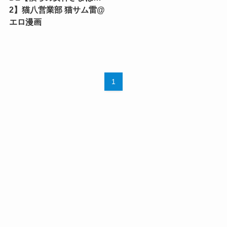
2】猫八営業部 猫サム雷@
エロ漫画
1