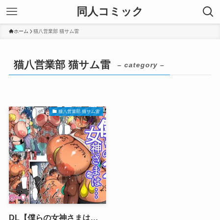
同人コミック
ホーム
猫八営業部 猫サム雷
猫八営業部 猫サム雷
– category –
猫八営業部 猫サム雷
DL【僕らの女神さまは…