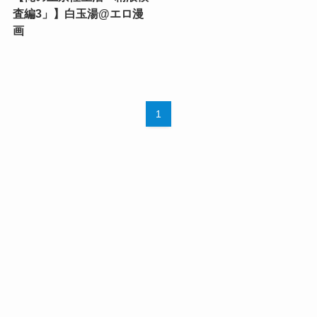
査編3」】白玉湯@エロ漫
画
1