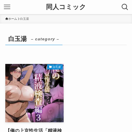
同人コミック
ホーム
白玉湯
白玉湯
– category –
白玉湯
【俺の上京性生活「精液検