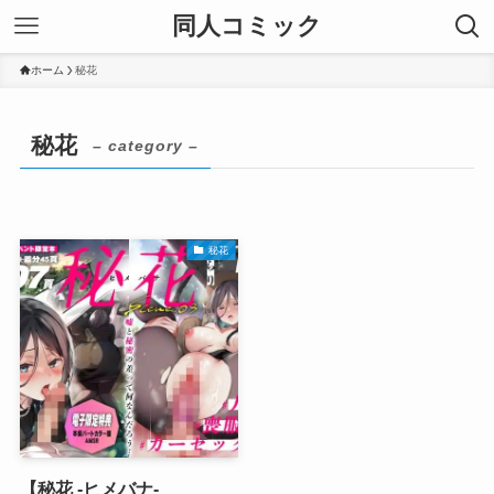
同人コミック
ホーム
秘花
秘花
– category –
秘花
【秘花 -ヒメバナ-