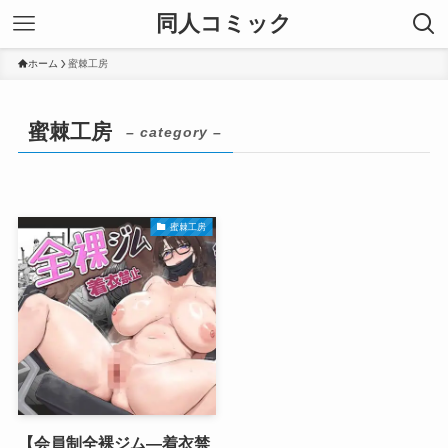
同人コミック
ホーム
蜜棘工房
蜜棘工房
– category –
蜜棘工房
【会員制全裸ジム―着衣禁