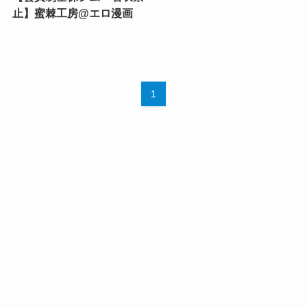
止】蜜棘工房@エロ漫画
1