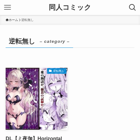
同人コミック
ホーム
逆転無し
逆転無し
– category –
逆転無し
DL【ミ夜伽】Horizontal