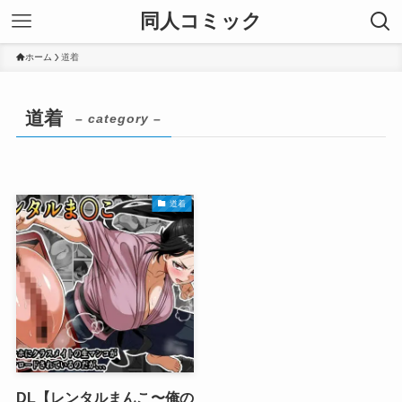
同人コミック
ホーム
道着
道着
– category –
道着
DL【レンタルまんこ〜俺の