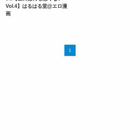
Vol.4】はるはる堂@エロ漫
画
1