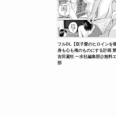
フルDL【双子愛のヒロインを
身も心も俺のものにする計画 第
吉田鳶牡 一水社編集部@無料
部