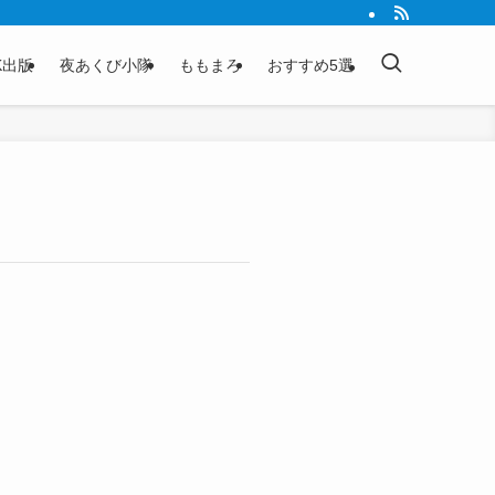
K出版
夜あくび小隊
ももまろ
おすすめ5選