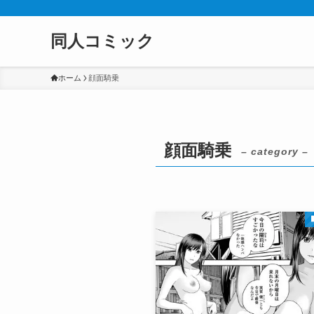
同人コミック
ホーム
顔面騎乗
顔面騎乗
– category –