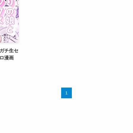
ガチ生セ
ロ漫画
1