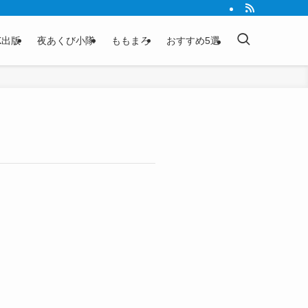
K出版
夜あくび小隊
ももまろ
おすすめ5選