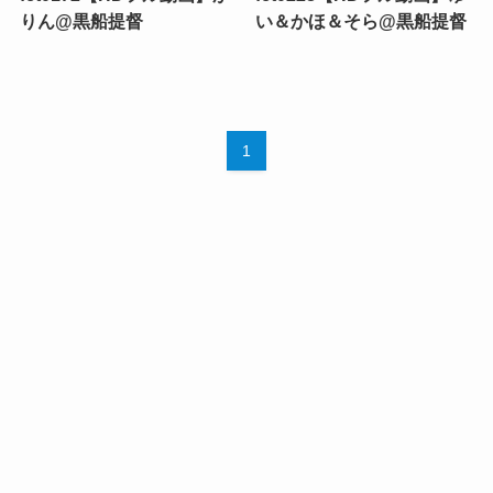
りん@黒船提督
い＆かほ＆そら@黒船提督
1