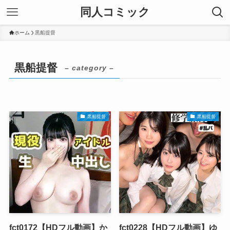
同人コミック
ホーム
黒船提督
黒船提督
– category –
黒船提督
黒船提督
fct0172【HDフル動画】か
fct0228【HDフル動画】ゆ