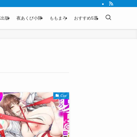
K出版
夜あくび小隊
ももまろ
おすすめ5選
Cior