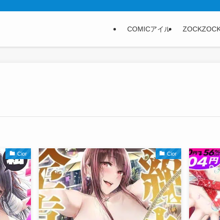
COMICアイル
ZOCKZOC
Cior
Cior