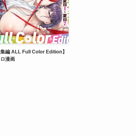
 ALL Full Color Edition】
エロ漫画