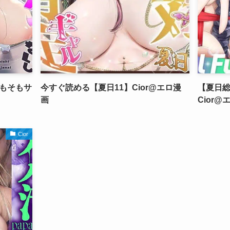
もそもサ
今すぐ読める【夏日11】Cior@エロ漫
【夏日総集編
画
Cior@
Cior