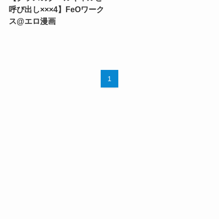
呼び出し×××4】FeOワーク
ス@エロ漫画
1