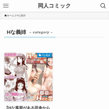
同人コミック
ホーム
Hな義姉
Hな義姉
– category –
Hな義姉
【Hな風習がある田舎から