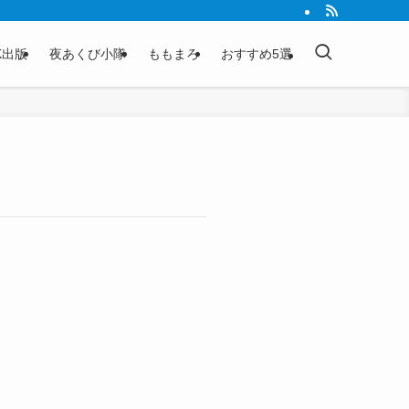
K出版
夜あくび小隊
ももまろ
おすすめ5選