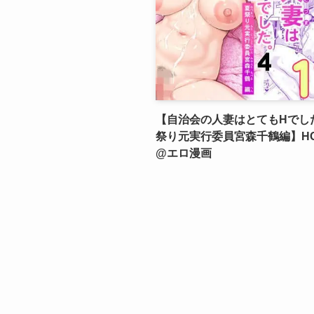
【自治会の人妻はとてもHでした
祭り元実行委員宮森千鶴編】H
@エロ漫画