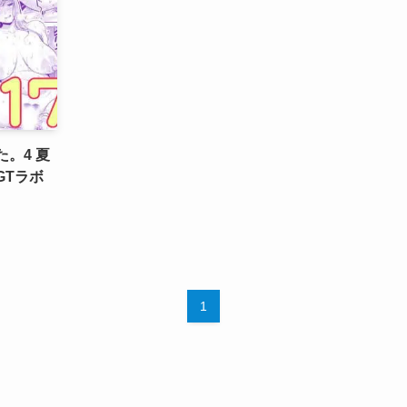
。4 夏
GTラボ
1