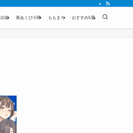
K出版
夜あくび小隊
ももまろ
おすすめ5選