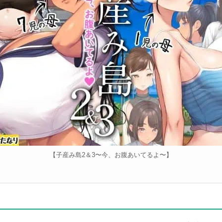
【子産み島2＆3〜今、お腹あいてるよ〜】