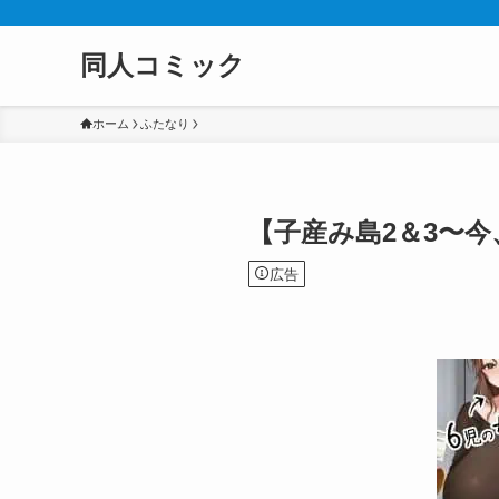
同人コミック
ホーム
ふたなり
【子産み島2＆3〜
広告