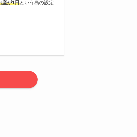
出産が1日
という島の設定