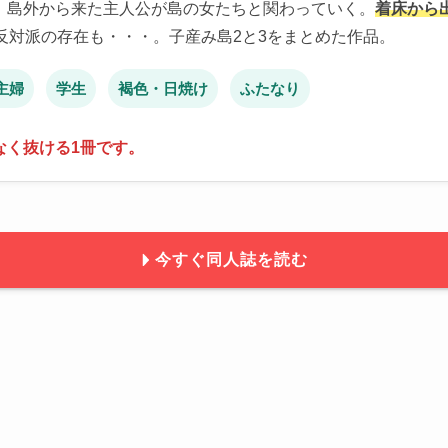
、島外から来た主人公が島の女たちと関わっていく。
着床から
反対派の存在も・・・。子産み島2と3をまとめた作品。
主婦
学生
褐色・日焼け
ふたなり
なく抜ける1冊です。
今すぐ同人誌を読む