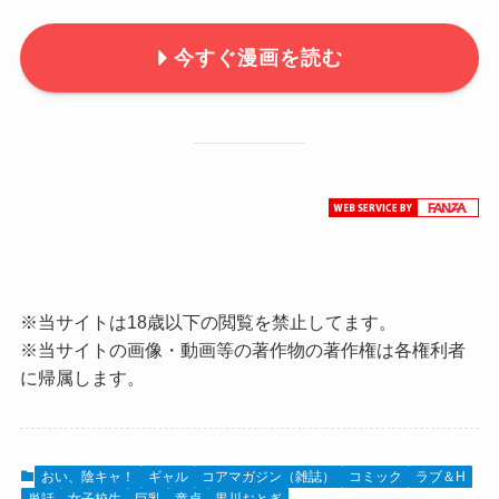
今すぐ漫画を読む
※当サイトは18歳以下の閲覧を禁止してます。
※当サイトの画像・動画等の著作物の著作権は各権利者
に帰属します。
おい、陰キャ！
ギャル
コアマガジン（雑誌）
コミック
ラブ＆H
単話
女子校生
巨乳
童貞
黒川おとぎ