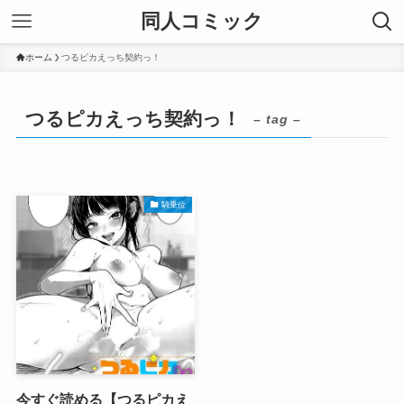
同人コミック
ホーム
つるピカえっち契約っ！
つるピカえっち契約っ！
– tag –
騎乗位
今すぐ読める【つるピカえ