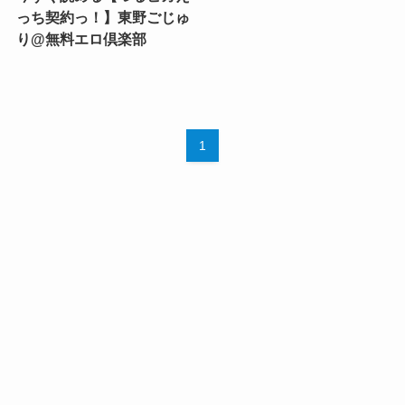
っち契約っ！】東野ごじゅ
り@無料エロ倶楽部
1