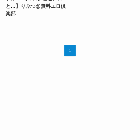
と…】りぶつ@無料エロ倶
楽部
1