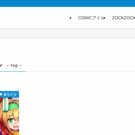
COMICアイル
ZOCKZOC
ル
– tag –
魔法少女