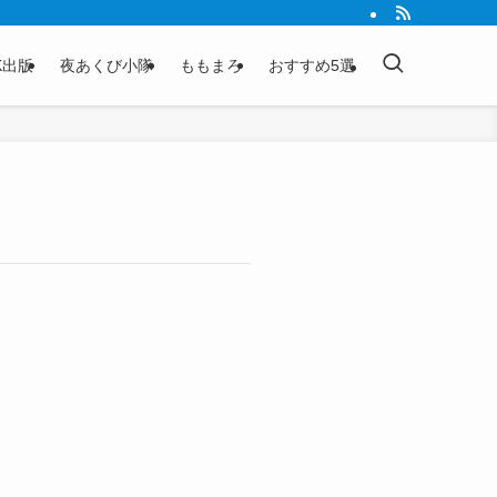
K出版
夜あくび小隊
ももまろ
おすすめ5選