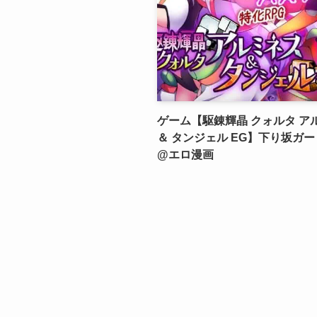
ゲーム【駆錬輝晶 クォルタ ア
＆ タンジェル EG】下り坂ガ
@エロ漫画